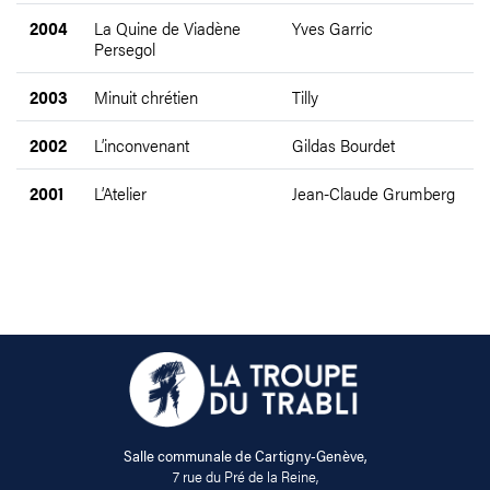
2004
La Quine de Viadène
Yves Garric
Persegol
2003
Minuit chrétien
Tilly
2002
L’inconvenant
Gildas Bourdet
2001
L’Atelier
Jean-Claude Grumberg
Salle communale de Cartigny-Genève,
7 rue du Pré de la Reine,