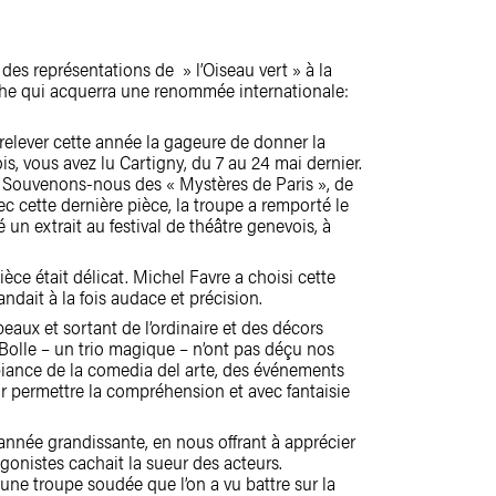
es représentations de » l’Oiseau vert » à la
he qui acquerra une renommée internationale:
relever cette année la gageure de donner la
s, vous avez lu Cartigny, du 7 au 24 mai dernier.
s. Souvenons-nous des « Mystères de Paris », de
c cette dernière pièce, la troupe a remporté le
 un extrait au festival de théâtre genevois, à
pièce était délicat. Michel Favre a choisi cette
ndait à la fois audace et précision.
eaux et sortant de l’ordinaire et des décors
 Bolle – un trio magique – n’ont pas déçu nos
mbiance de la comedia del arte, des événements
ur permettre la compréhension et avec fantaisie
 année grandissante, en nous offrant à apprécier
agonistes cachait la sueur des acteurs.
d’une troupe soudée que l’on a vu battre sur la