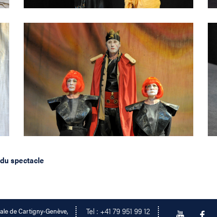
 du spectacle
Tel :
+41 79 951 99 12
ale de Cartigny-Genève,