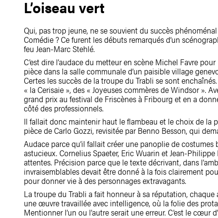
L’oiseau vert
Qui, pas trop jeune, ne se souvient du succès phénoménal d
Comédie ? Ce furent les débuts remarqués d’un scénograp
feu Jean-Marc Stehlé.
C’est dire l’audace du metteur en scène Michel Favre pour 
pièce dans la salle communale d’un paisible village genevoi
Certes les succès de la troupe du Trabli se sont enchaîné
« la Cerisaie », des « Joyeuses commères de Windsor ». Ave
grand prix au festival de Friscènes à Fribourg et en a donné
côté des professionnels.
Il fallait donc maintenir haut le flambeau et le choix de la 
pièce de Carlo Gozzi, revisitée par Benno Besson, qui dema
Audace parce qu’il fallait créer une panoplie de costumes b
astucieux. Cornelius Spaeter, Eric Wuarin et Jean-Philippe
attentes. Précision parce que le texte décrivant, dans l’a
invraisemblables devait être donné à la fois clairement po
pour donner vie à des personnages extravagants.
La troupe du Trabli a fait honneur à sa réputation, chaque
une œuvre travaillée avec intelligence, où la folie des prot
Mentionner l’un ou l’autre serait une erreur. C’est le cœur 