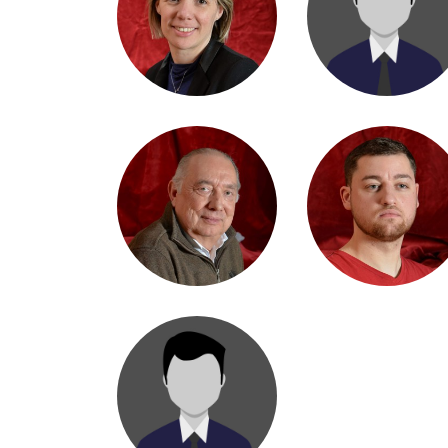
MAËLLE CADOR
MARC BAIJOT
YVES GIROD
JÉRÔME DIEZ
VALÉRIE BONFERRONI