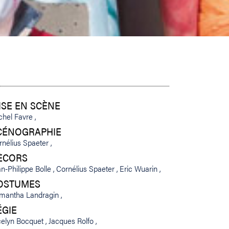
ISE EN SCÈNE
chel Favre
CÉNOGRAPHIE
rnélius Spaeter
ÈCORS
an-Philippe Bolle
Cornélius Spaeter
Eric Wuarin
OSTUMES
mantha Landragin
ÉGIE
celyn Bocquet
Jacques Rolfo