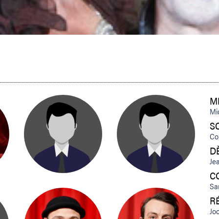
M
Mi
S
Co
D
GIOVANNA MENNILLO
AÏSSA DERROUAZ
D
Je
C
Sa
R
Jo