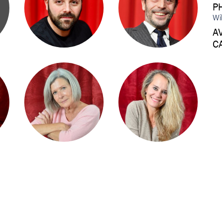
P
ANGELO DELL’AQUILA
LOÏC REGOLATTI
Wi
A
C
EVELYNE SPAETER
FABIENNE JAUNIN